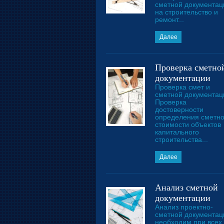
сметной документац
на строительство и
ремонт...
Далее
Проверка сметно
документации
Проверка смет и
сметной документац
Проверка
достоверности
определения сметн
стоимости объектов
капитального
строительства...
Далее
Анализ сметной
документации
Анализ проектно-
сметной документац
необходим при всех