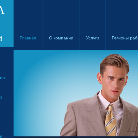
А
и
Главная
О компании
Услуги
Регионы раб
ции
и
ой