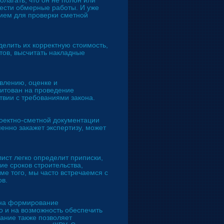
олагать, что он не полон или
ести обмерные работы. И уже
нием для проверки сметной
елить их корректную стоимость,
ов, высчитать накладные
авлению, оценке и
итован на проведение
твии с требованиями закона.
оектно-сметной документации
менно закажет экспертизу, может
лист легко определит приписки,
е сроков строительства,
ме того, мы часто встречаемся с
ов.
о на формирование
о и на возможность обеспечить
ание также позволяет