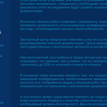
Если проекта нет в наличии, или имеются основания п
ии
заполнен неправильно, специалисту необходимо пров
результаты этого исследования будут служить основа
документации.
Истинные объемы работ позволяют специалисту опред
проверить правильность использованных коэффициент
расходы, оптимизировать процесс налогообложения.
й
Экспертный центр предлагает комплекс услуг по сост
рецензированию сметной документации. Центр аккред
ии.
негосударственных строительных экспертиз в соответс
ой
Наш многолетний опыт работы в сфере экспертизы пр
показывает, что заказчик, при условии, что он своевре
сэкономить до 20% от конечной стоимости объекта.
В основном такая экономия связана с тем, что специа
завышение коэффициентов, необоснованное завышени
неточности в отображении видов и объемов работ. Кро
некорректным составлением и заполнением документ
А этот вопрос может существенно повлиять не тольк
инвестиционного бюджета и качество строительства, н
ии
необходимый уровень безопасности. Данное исследов