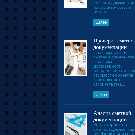
сметной документац
на строительство и
ремонт...
Далее
Проверка сметно
документации
Проверка смет и
сметной документац
Проверка
достоверности
определения сметн
стоимости объектов
капитального
строительства...
Далее
Анализ сметной
документации
Анализ проектно-
сметной документац
необходим при всех