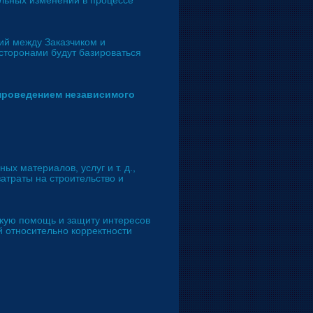
льных изменений в процессе
ций между Заказчиком и
сторонами будут базироваться
проведением независимого
ых материалов, услуг и т. д.,
атраты на строительство и
кую помощь и защиту интересов
й относительно корректности