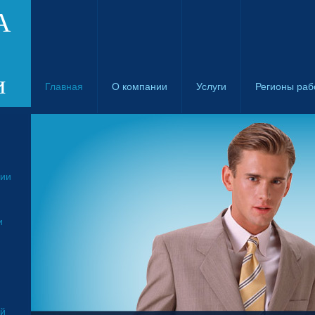
А
и
Главная
О компании
Услуги
Регионы раб
ции
и
ой