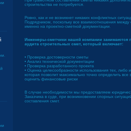
При грамотном составлении сметы никаких дополните
ии
строительства не потребуется.
Ровно, как и не возникнет никаких конфликтных ситуа
Подрядчиком, поскольку все взаимоотношения между 
именно на проектно-сметной документации.
й
Инженеры-сметчики нашей компании занимаются 
аудита строительных смет, который включает:
ии.
• Проверка достоверности сметы
• Анализ технической документации
• Проверка разработанного проекта
ой
• Оценка целесообразности использования тех, либо ин
которая позволит максимально точно определить все з
оценить финансовые риски
В случае необходимости мы предоставляем юридичес
Заказчика в суде, при возникновении спорных ситуаци
составления смет.
ии