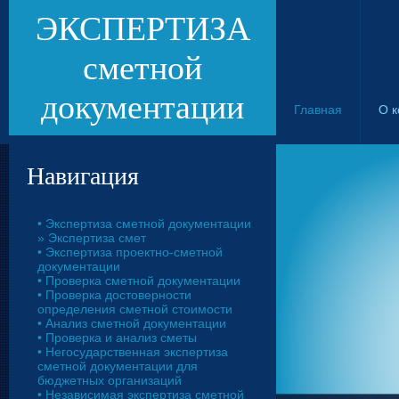
ЭКСПЕРТИЗА
сметной
документации
Главная
О 
Навигация
• Экспертиза сметной документации
» Экспертиза смет
• Экспертиза проектно-сметной
документации
• Проверка сметной документации
• Проверка достоверности
определения сметной стоимости
• Анализ сметной документации
• Проверка и анализ сметы
• Негосударственная экспертиза
сметной документации для
бюджетных организаций
• Независимая экспертиза сметной