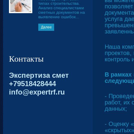
вы можете
типах строительства.
позволяет
Анализ специалистами
документа
сметных документов на
выявление ошибок...
услуга да
превышени
Далее
заявленны
Наша комп
проектов,
Контакты
контроль 
Экспертиза смет
В рамках
следующи
+79518428444
info@expertrf.ru
- Проведе
работ, их
данных;
- Оценку 
«скрытых»