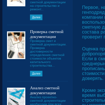
сметной документации
на строительство и
Первое, н
ремонт...
генподряд
компании 
Далее
воспользо
сметную д
Проверка сметной
состава р
документации
проверит 
Проверка смет и
сметной документации.
Проверка
Оценка пр
достоверности
добропоря
определения сметной
Если в см
стоимости объектов
капитального
среднерын
строительства...
прописаны
стоимости
Далее
доверять.
Анализ сметной
Кроме экс
документации
время выб
Анализ проектно-
строитель
сметной документации
необходим при всех