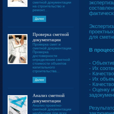
экспертиз
сметной документации
на строительство и
составлен
ремонт...
фактическ
Далее
Экспертиз
проектных
Проверка сметной
для сметн
документации
Проверка смет и
сметной документации.
В процес
Проверка
достоверности
определения сметной
- Объекти
стоимости объектов
капитального
- Их соот
строительства...
- Качеств
- Их объе
Далее
- Качеств
- Оценку 
задокумен
Анализ сметной
документации
Анализ проектно-
Результат
сметной документации
заключени
необходим при всех