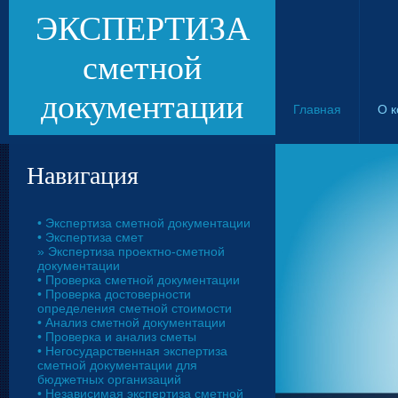
ЭКСПЕРТИЗА
сметной
документации
Главная
О 
Навигация
• Экспертиза сметной документации
• Экспертиза смет
» Экспертиза проектно-сметной
документации
• Проверка сметной документации
• Проверка достоверности
определения сметной стоимости
• Анализ сметной документации
• Проверка и анализ сметы
• Негосударственная экспертиза
сметной документации для
бюджетных организаций
• Независимая экспертиза сметной